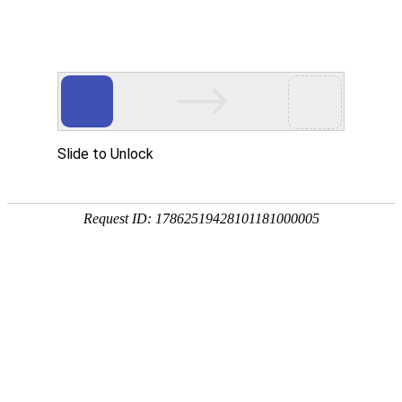
网站首页
搜索
条件筛选
栏
目
分
类
不限
资讯
资本
数据
政策
展会
人物
产业
解析
综合