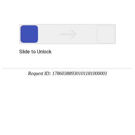
网站首页
搜索
条件筛选
栏
目
分
类
不限
资讯
资本
数据
政策
展会
人物
产业
解析
综合