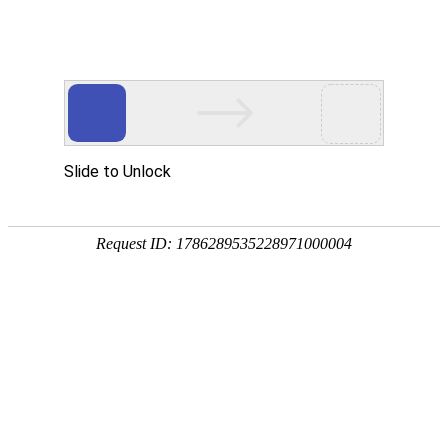
网站首页
搜索
条件筛选
栏
目
分
类
不限
资讯
资本
数据
政策
展会
人物
产业
解析
综合