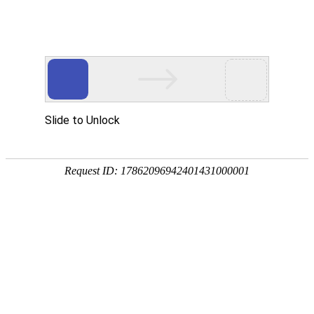
网站首页
搜索
条件筛选
栏
目
分
类
不限
资讯
资本
数据
政策
展会
人物
产业
解析
综合