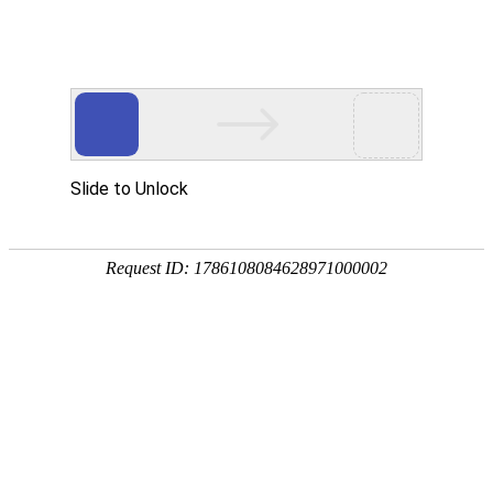
首页
>
解析
>
内容
华北高性价比抗震支吊架厂家怎么
选？
2026-05-25 11:48:19
解析
网站来源：中国建材在线
0
在华北机电安装与建筑抗震工程领域，成本管控与工程质量
的平衡，是各大总包单位和项目负责人重点关注的问题。当
下区域支吊架市场乱象较多，不少厂家存在低价减配、高价
溢价、售后滞后、技术支撑不足等问题。对于中小型工程、