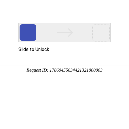
讯
资本
数据
政策
展会
人物
产业
5-08-12 15:27:27
0
为江苏九三学社社员、区人大代表，他在多个领域