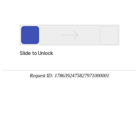
首页
>
展会
>
内容
万家丽建材家具博览会全面启动！百
万级网红大咖刘雨童打卡万家丽
2025-05-08 11:47:43
展会
网站来源：中国建材在线
0
2025年5月5日，万家丽建材家具博览会全面启动，活动现
场人山人海、气氛热烈，人气再创新高，当日客流超千万人
次，活动热度引爆星城。