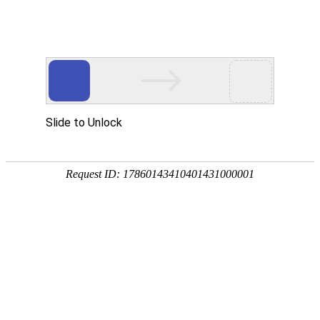
首页
>
数据
>
内容
第十届 “中品榜” 收官，2025 环保板
材十大品牌闪耀登场
2025-04-08 17:56:21
数据
网站来源：中国建材在线
0
2025年4月1日，历经三个多月的激烈角逐，第十届“中品
榜”优品甄选活动圆满收官，备受瞩目的环保板材十大品牌正
式揭晓。此次活动由品牌之家与莫干山联合主办，小摇篮板
材独家冠名，睦居鹿板材、杰业板材共同协办，板管家板