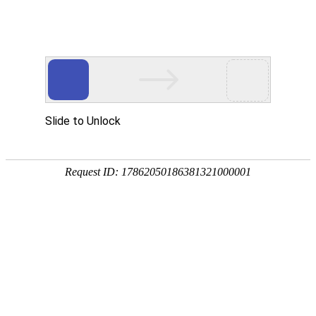
首页
>
产业
>
内容
东方晶硅开启新材料时代，兴璞石代
引领科技美学新潮流
2024-12-09 15:34:57
产业
网站来源：中国建材在线
0
12月6日,2024年广州设计周盛大启幕。本届展会汇聚全球
20+国家超1000+泛家居品牌优选参展商,10000+当代人居生
活美学业态新品集中展览发布,涵盖设计、材料、家居和生活
美学等领域,不仅展现了亚洲设计界的最新潮流,更为中国设计