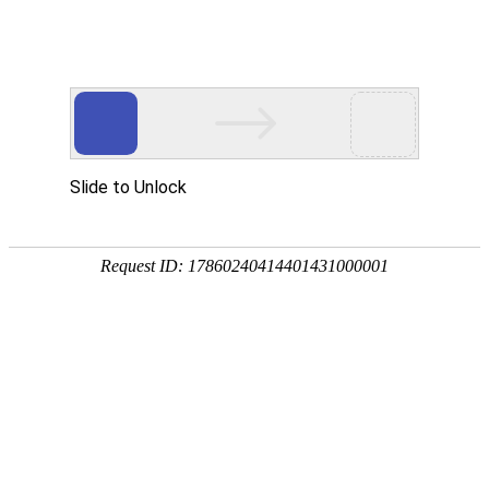
首页
>
解析
>
内容
告别选择困难症,美缝十大品牌榜单出
炉,装修业主的福音
2024-09-25 10:41:43
解析
网站来源：中国建材在线
0
在装修这场既繁琐又充满期待的旅程中,每一个细节都值得我
们精心雕琢,尤其是那些看似不起眼却又至关重要的瓷砖缝
隙。美缝,这个看似简单的环节,实则直接关系到家居的整体美
观与耐用性。面对市面上琳琅满目的美缝剂品牌,不少装修业